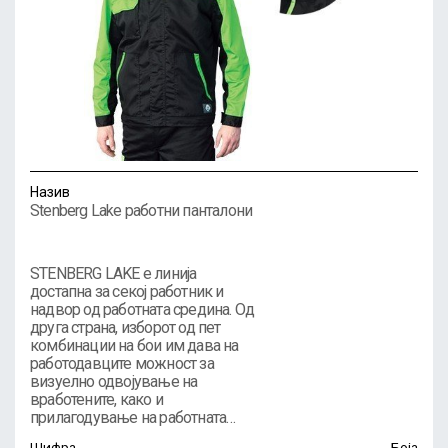
Назив
Stenberg Lake работни панталони
STENBERG LAKE е линија
достапна за секој работник и
надвор од работната средина. Од
друга страна, изборот од пет
комбинации на бои им дава на
работодавците можност за
визуелно одвојување на
вработените, како и
прилагодување на работната…
Шифра
Боја