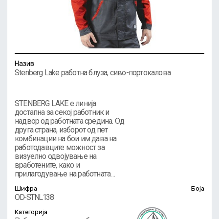
Назив
Stenberg Lake работна блуза, сиво-портокалова
STENBERG LAKE е линија
достапна за секој работник и
надвор од работната средина. Од
друга страна, изборот од пет
комбинации на бои им дава на
работодавците можност за
визуелно одвојување на
вработените, како и
прилагодување на работната…
Шифра
Боја
OD-STNL138
Категорија