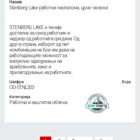
Назив
Stenberg Lake работни панталони, црно-зелени
STENBERG LAKE е линија
достапна за секој работник и
надвор од работната средина. Од
друга страна, изборот од пет
комбинации на бои им дава на
работодавците можност за
визуелно одвојување на
вработените, како и
прилагодување на работната…
Шифра
Боја
OD-STNL203
Категорија
Работна и заштитна облека