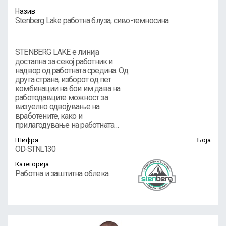
Назив
Stenberg Lake работна блуза, сиво-темносина
STENBERG LAKE е линија
достапна за секој работник и
надвор од работната средина. Од
друга страна, изборот од пет
комбинации на бои им дава на
работодавците можност за
визуелно одвојување на
вработените, како и
прилагодување на работната…
Шифра
Боја
OD-STNL130
Категорија
Работна и заштитна облека