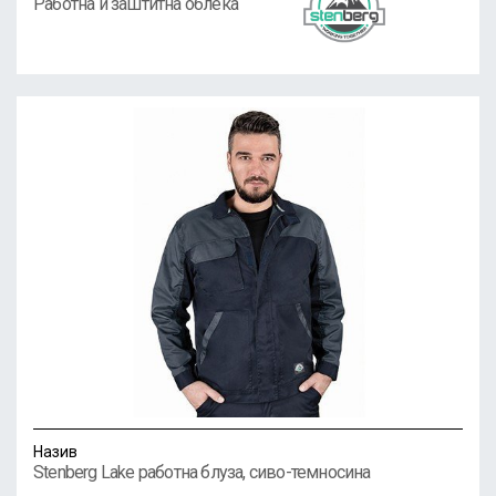
Работна и заштитна облека
Назив
Stenberg Lake работна блуза, сиво-темносина