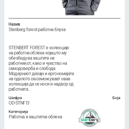
Назив
Stenberg forest работна блуза
STENBERT FOREST е колекција
на работна облека којашто му
обезбедува заштита на
работникот, како и чувство на
самодоверба и слобода.
Модерниот дизајн и ергономијата
на оделото овозможуваат оваа
колекција да се носи и надвор од
работната…
Шифра
Боја
OD-STNF13
Категорија
Работна и заштитна облека