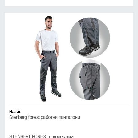
Назив
Stenberg forest работни панталони
STENBERT FOREST е колекција