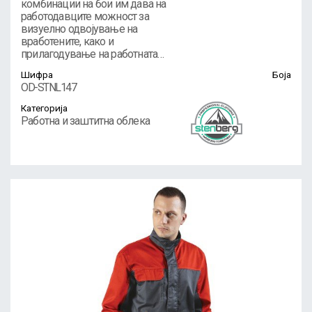
комбинации на бои им дава на
работодавците можност за
визуелно одвојување на
вработените, како и
прилагодување на работната…
Шифра
Боја
OD-STNL147
Категорија
Работна и заштитна облека