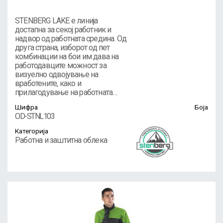
STENBERG LAKE е линија
достапна за секој работник и
надвор од работната средина. Од
друга страна, изборот од пет
комбинации на бои им дава на
работодавците можност за
визуелно одвојување на
вработените, како и
прилагодување на работната…
Шифра
Боја
OD-STNL103
Категорија
Работна и заштитна облека