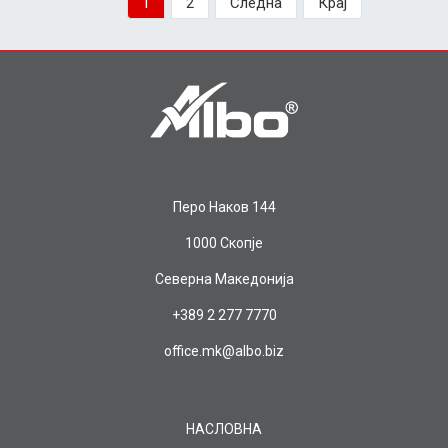
1
2
Следна
Крај
Перо Наков 144
1000 Скопје
Северна Македонија
+389 2 277 7770
office.mk@albo.biz
НАСЛОВНА