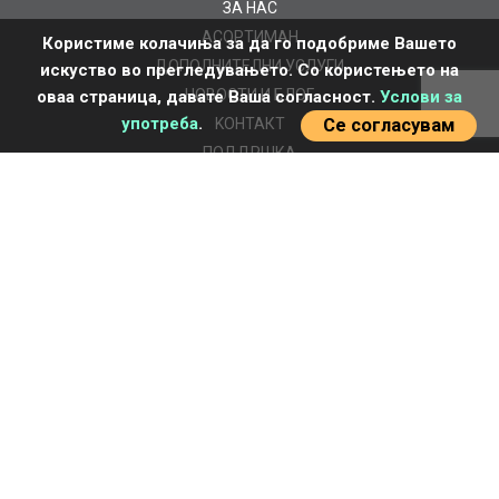
ЗА НАС
AСОРТИМАН
Користиме колачиња за да го подобриме Вашето
ДОПОЛНИТЕЛНИ УСЛУГИ
искуство во прегледувањето. Со користењето на
НОВОСТИ И БЛОГ
оваа страница, давате Ваша согласност.
Услови за
употреба
.
KOНТАКТ
Се согласувам
ПОДДРШКА
ВАЖНИ ЛИНКОВИ
Регулатива и сертификати
Кариера
Упатство за добивање понуда
Услови за користење на веб - страницата
Albo
© 2026 All Right Reserved. Design by
WebBox Solutions