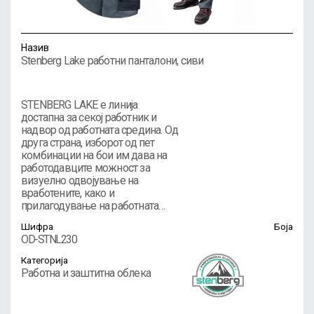
Назив
Stenberg Lake работни панталони, сиви
STENBERG LAKE е линија
достапна за секој работник и
надвор од работната средина. Од
друга страна, изборот од пет
комбинации на бои им дава на
работодавците можност за
визуелно одвојување на
вработените, како и
прилагодување на работната…
Шифра
Боја
OD-STNL230
Категорија
Работна и заштитна облека