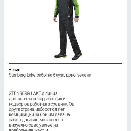
Назив
Stenberg Lake работна блуза, црно-зелена
STENBERG LAKE е линија
достапна за секој работник и
надвор од работната средина. Од
друга страна, изборот од пет
комбинации на бои им дава на
работодавците можност за
визуелно одвојување на
вработените, како и