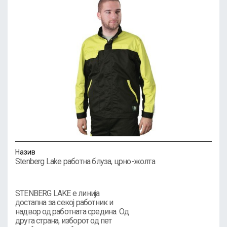
Назив
Stenberg Lake работна блуза, црно-жолта
STENBERG LAKE е линија
достапна за секој работник и
надвор од работната средина. Од
друга страна, изборот од пет