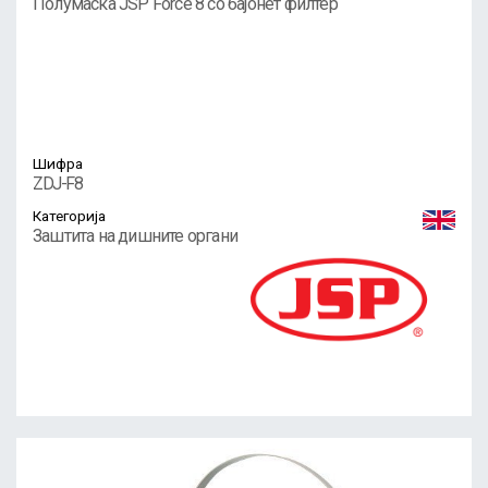
Полумаска JSP Force 8 со бајонет филтер
Шифра
ZDJ-F8
Категорија
Заштита на дишните органи