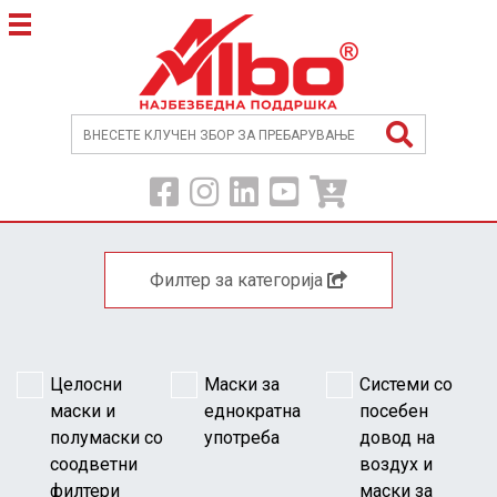
Филтер за категорија
Целосни
Маски за
Системи со
маски и
еднократна
посебен
полумаски со
употреба
довод на
соодветни
воздух и
филтери
маски за