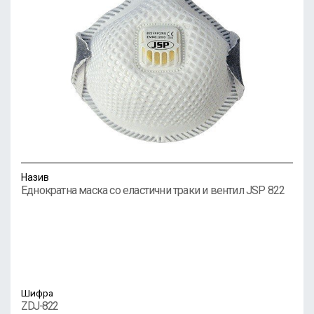
Назив
Еднократна маска со еластични траки и вентил JSP 822
Шифра
ZDJ-822