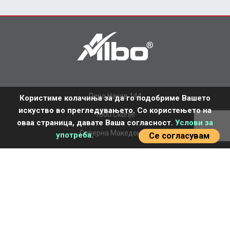
Перо Наков 144
Користиме колачиња за да го подобриме Вашето
искуство во прегледувањето. Со користењето на
1000 Скопје
оваа страница, давате Ваша согласност.
Услови за
Северна Македонија
употреба
.
Се согласувам
+389 2 277 7770
office.mk@albo.biz
НАСЛОВНА
ЗА НАС