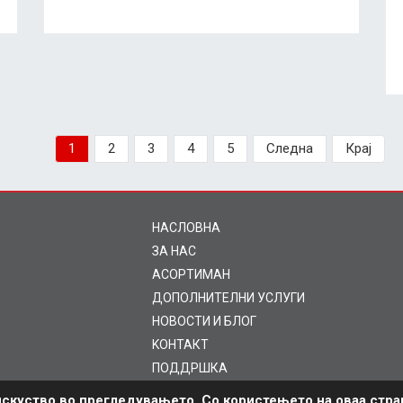
1
2
3
4
5
Следна
Крај
НАСЛОВНА
ЗА НАС
AСОРТИМАН
ДОПОЛНИТЕЛНИ УСЛУГИ
НОВОСТИ И БЛОГ
KOНТАКТ
ПОДДРШКА
скуство во прегледувањето. Со користењето на оваа стра