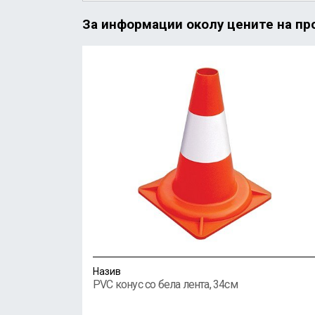
За информации околу цените на про
Назив
PVC конус со бела лента, 34см