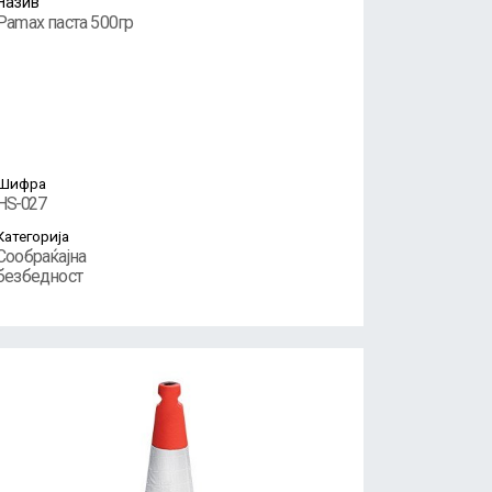
Назив
Pamax паста 500гр
Шифра
HS-027
Категорија
Сообраќајна
безбедност