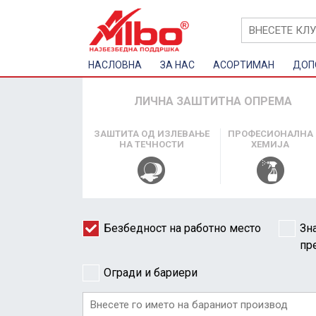
НАСЛОВНА
ЗА НАС
AСОРТИМАН
ДОП
ЛИЧНА ЗАШТИТНА ОПРЕМА
ЗАШТИТА ОД ИЗЛЕВАЊЕ
ПРОФЕСИОНАЛНА
НА ТЕЧНОСТИ
ХЕМИЈА
Безбедност на работно место
Зн
пр
Огради и бариери