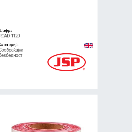
Шифра
ROAD-1120
Категорија
Сообраќајна
безбедност