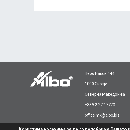
Перо Наков 144
1000 Скопје
Северна Македонија
+389 2 277 7770
office.mk@albo.biz
Користиме колачиња за да го подобриме Вашето и