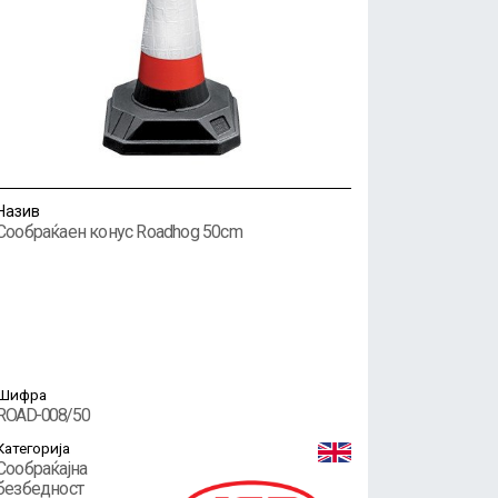
Назив
Сообраќаен конус Roadhog 50cm
Шифра
ROAD-008/50
Категорија
Сообраќајна
безбедност