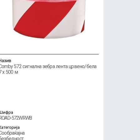
Назив
Comby 572 сигнална зебра лента црвено/бела
7 x 500 м
Шифра
ROAD-572WRWB
Категорија
Сообраќајна
безбедност