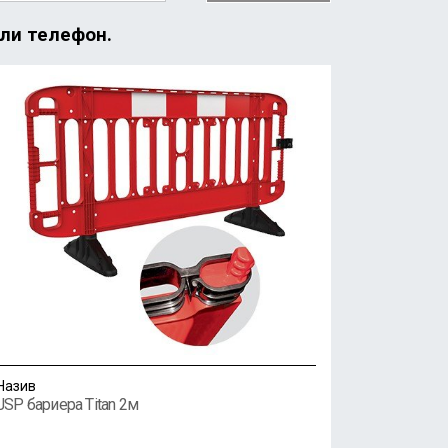
или телефон.
Назив
JSP бариера Titan 2м