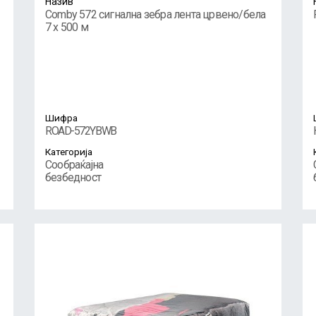
Назив
Comby 572 сигнална зебра лента црвено/бела
7 x 500 м
Шифра
ROAD-572YBWB
Категорија
Сообраќајна
безбедност