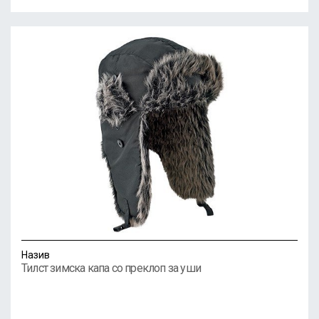
Назив
Тилст зимска капа со преклоп за уши