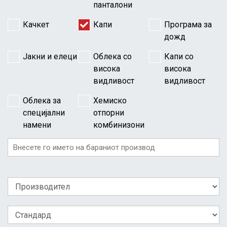
панталони
Качкет
Капи
Програма за
дожд
Јакни и елеци
Облека со
Капи со
висока
висока
видливост
видливост
Облека за
Хемиско
специјални
отпорни
намени
комбинизони