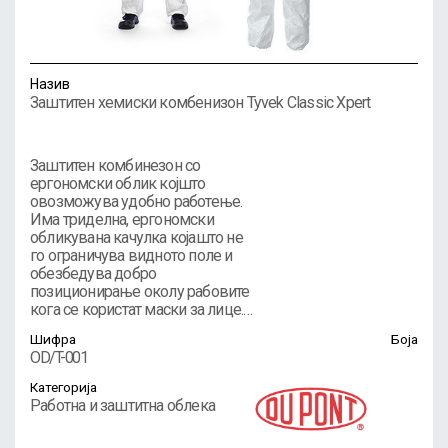
Назив
Заштитен хемиски комбенизон Tyvek Classic Xpert
Заштитен комбинезон со
ергономски облик којшто
овозможува удобно работење.
Има триделна, ергономски
обликувана качулка којашто не
го ограничува видното поле и
обезбедува добро
позиционирање околу рабовите
кога се користат маски за лице.…
Шифра
Боја
OD/T-001
Категорија
Работна и заштитна облека