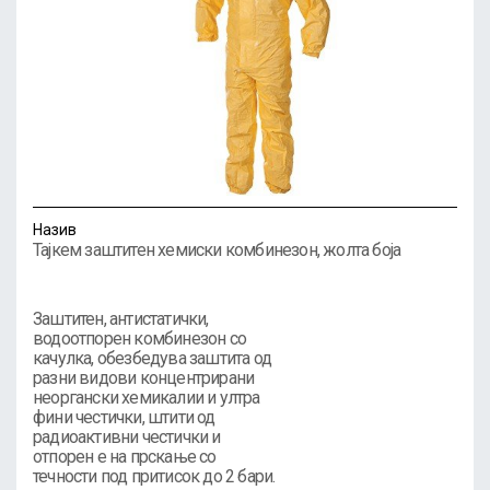
Назив
Тајкем заштитен хемиски комбинезон, жолта боја
Заштитен, антистатички,
водоотпорен комбинезон со
качулка, обезбедува заштита од
разни видови концентрирани
неоргански хемикалии и ултра
фини честички, штити од
радиоактивни честички и
отпорен е на прскање со
течности под притисок до 2 бари.