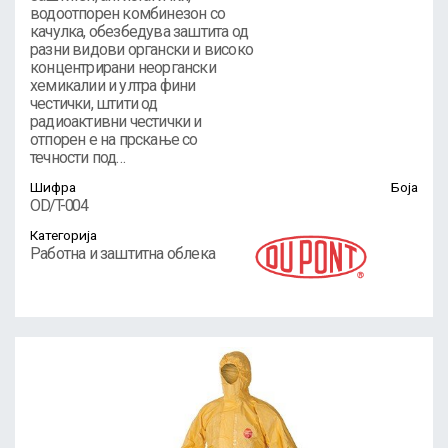
водоотпорен комбинезон со
качулка, обезбедува заштита од
разни видови органски и високо
концентрирани неоргански
хемикалии и ултра фини
честички, штити од
радиоактивни честички и
отпорен е на прскање со
течности под…
Шифра
Боја
OD/T-004
Категорија
Работна и заштитна облека