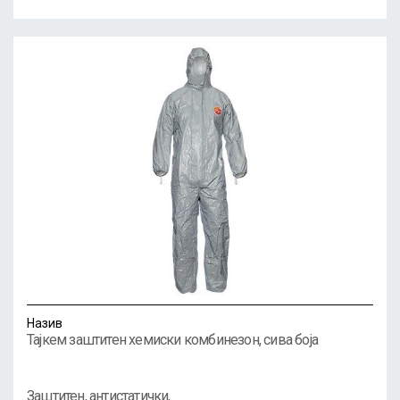
Назив
Тајкем заштитен хемиски комбинезон, сива боја
Заштитен, антистатички,